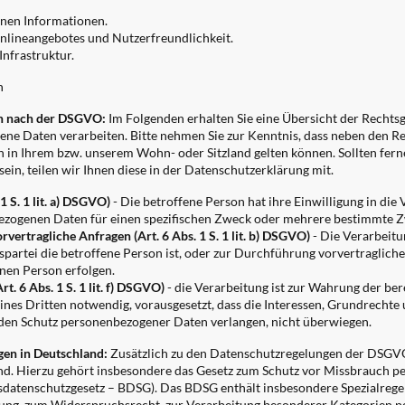
enen Informationen.
Onlineangebotes und Nutzerfreundlichkeit.
nfrastruktur.
n
n nach der DSGVO:
Im Folgenden erhalten Sie eine Übersicht der Recht
ene Daten verarbeiten. Bitte nehmen Sie zur Kenntnis, dass neben den
in Ihrem bzw. unserem Wohn- oder Sitzland gelten können. Sollten ferner
in, teilen wir Ihnen diese in der Datenschutzerklärung mit.
1 S. 1 lit. a) DSGVO)
- Die betroffene Person hat ihre Einwilligung in die 
ezogenen Daten für einen spezifischen Zweck oder mehrere bestimmte 
rvertragliche Anfragen (Art. 6 Abs. 1 S. 1 lit. b) DSGVO)
- Die Verarbeitun
gspartei die betroffene Person ist, oder zur Durchführung vorvertraglic
enen Person erfolgen.
rt. 6 Abs. 1 S. 1 lit. f) DSGVO)
- die Verarbeitung ist zur Wahrung der ber
ines Dritten notwendig, vorausgesetzt, dass die Interessen, Grundrechte
 den Schutz personenbezogener Daten verlangen, nicht überwiegen.
gen in Deutschland:
Zusätzlich zu den Datenschutzregelungen der DSGVO
d. Hierzu gehört insbesondere das Gesetz zum Schutz vor Missbrauch p
datenschutzgesetz – BDSG). Das BDSG enthält insbesondere Spezialreg
ung, zum Widerspruchsrecht, zur Verarbeitung besonderer Kategorien p