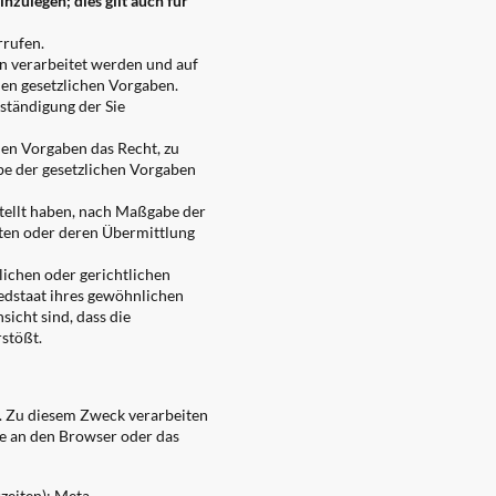
zulegen; dies gilt auch für
rrufen.
en verarbeitet werden und auf
en gesetzlichen Vorgaben.
ständigung der Sie
en Vorgaben das Recht, zu
be der gesetzlichen Vorgaben
stellt haben, nach Maßgabe der
lten oder deren Übermittlung
ichen oder gerichtlichen
edstaat ihres gewöhnlichen
icht sind, dass die
stößt.
n. Zu diesem Zweck verarbeiten
te an den Browser oder das
zeiten); Meta-,