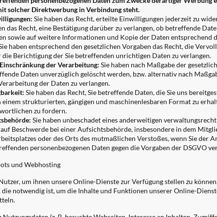
treffenden personenbezogenen Daten zum Zwecke derartiger Werbung ein
 mit solcher Direktwerbung in Verbindung steht.
illigungen:
Sie haben das Recht, erteilte Einwilligungen jederzeit zu wide
n das Recht, eine Bestätigung darüber zu verlangen, ob betreffende Dat
en sowie auf weitere Informationen und Kopie der Daten entsprechend d
Sie haben entsprechend den gesetzlichen Vorgaben das Recht, die Vervoll
die Berichtigung der Sie betreffenden unrichtigen Daten zu verlangen.
 Einschränkung der Verarbeitung:
Sie haben nach Maßgabe der gesetzlich
reffende Daten unverzüglich gelöscht werden, bzw. alternativ nach Maßga
Verarbeitung der Daten zu verlangen.
barkeit:
Sie haben das Recht, Sie betreffende Daten, die Sie uns bereitge
n einem strukturierten, gängigen und maschinenlesbaren Format zu erha
wortlichen zu fordern.
tsbehörde:
Sie haben unbeschadet eines anderweitigen verwaltungsrechtl
 auf Beschwerde bei einer Aufsichtsbehörde, insbesondere in dem Mitgli
rbeitsplatzes oder des Orts des mutmaßlichen Verstoßes, wenn Sie der Ans
etreffenden personenbezogenen Daten gegen die Vorgaben der DSGVO ver
bots und Webhosting
 Nutzer, um ihnen unsere Online-Dienste zur Verfügung stellen zu könne
, die notwendig ist, um die Inhalte und Funktionen unserer Online-Diens
teln.
:
Nutzungsdaten (z. B. besuchte Webseiten, Interesse an Inhalten, Zugriffs