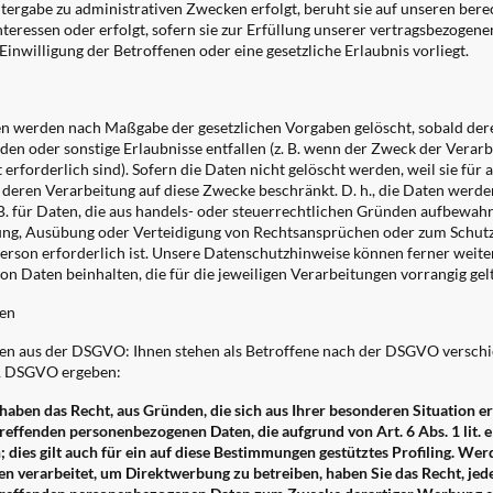
tergabe zu administrativen Zwecken erfolgt, beruht sie auf unseren ber
nteressen oder erfolgt, sofern sie zur Erfüllung unserer vertragsbezogen
inwilligung der Betroffenen oder eine gesetzliche Erlaubnis vorliegt.
en werden nach Maßgabe der gesetzlichen Vorgaben gelöscht, sobald der
en oder sonstige Erlaubnisse entfallen (z. B. wenn der Zweck der Verarb
t erforderlich sind). Sofern die Daten nicht gelöscht werden, weil sie für 
 deren Verarbeitung auf diese Zwecke beschränkt. D. h., die Daten werde
. B. für Daten, die aus handels- oder steuerrechtlichen Gründen aufbewa
ng, Ausübung oder Verteidigung von Rechtsansprüchen oder zum Schutz
Person erforderlich ist. Unsere Datenschutzhinweise können ferner weit
 Daten beinhalten, die für die jeweiligen Verarbeitungen vorrangig gel
nen
en aus der DSGVO: Ihnen stehen als Betroffene nach der DSGVO verschie
21 DSGVO ergeben:
aben das Recht, aus Gründen, die sich aus Ihrer besonderen Situation er
reffenden personenbezogenen Daten, die aufgrund von Art. 6 Abs. 1 lit. 
dies gilt auch für ein auf diese Bestimmungen gestütztes Profiling. Wer
 verarbeitet, um Direktwerbung zu betreiben, haben Sie das Recht, jed