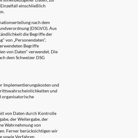
inzelfall einschließlich
en.
mationserteilung nach dem
grundverordnung (DSGVO). Aus
ndlichkeit die Begriffe der
g" von „Personendaten",
erwendeten Begriffe
ien von Daten" verwendet. Die
nach dem Schweizer DSG
der Implementierungskosten und
rittswahrscheinlichkeiten und
 organisatorische
eit von Daten durch Kontrolle
gabe, der Weitergabe, der
 eine Wahrnehmung von
en. Ferner berücksichtigen wir
e sowie Verfahren