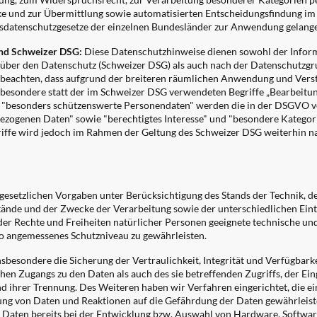
e und zur Übermittlung sowie automatisierten Entscheidungsfindung im E
esdatenschutzgesetze der einzelnen Bundesländer zur Anwendung gelang
nd Schweizer DSG:
Diese Datenschutzhinweise dienen sowohl der Infor
 über den Datenschutz (Schweizer DSG) als auch nach der Datenschutz
 beachten, dass aufgrund der breiteren räumlichen Anwendung und Verstä
esondere statt der im Schweizer DSG verwendeten Begriffe „Bearbeitun
d "besonders schützenswerte Personendaten" werden die in der DSGVO v
ezogenen Daten" sowie "berechtigtes Interesse" und "besondere Kategor
riffe wird jedoch im Rahmen der Geltung des Schweizer DSG weiterhin 
gesetzlichen Vorgaben unter Berücksichtigung des Stands der Technik, 
tände und der Zwecke der Verarbeitung sowie der unterschiedlichen Eint
r Rechte und Freiheiten natürlicher Personen geeignete technische und
 angemessenes Schutzniveau zu gewährleisten.
esondere die Sicherung der Vertraulichkeit, Integrität und Verfügbark
hen Zugangs zu den Daten als auch des sie betreffenden Zugriffs, der Ein
nd ihrer Trennung. Des Weiteren haben wir Verfahren eingerichtet, die
ung von Daten und Reaktionen auf die Gefährdung der Daten gewährleist
Daten bereits bei der Entwicklung bzw. Auswahl von Hardware, Softwar