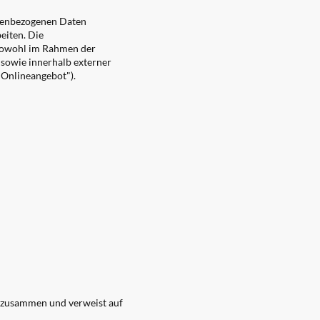
onenbezogenen Daten
eiten. Die
 sowohl im Rahmen der
 sowie innerhalb externer
"Onlineangebot").
g zusammen und verweist auf