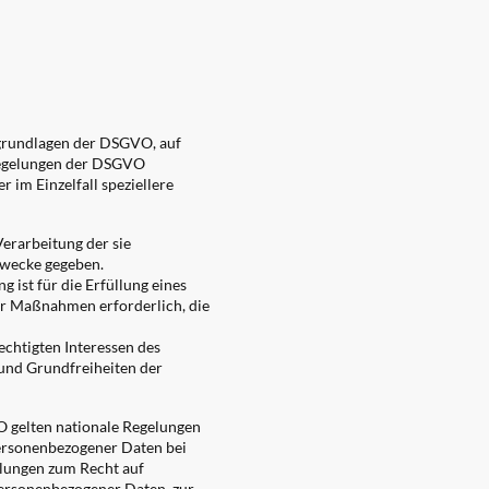
sgrundlagen der DSGVO, auf
 Regelungen der DSGVO
 im Einzelfall speziellere
Verarbeitung der sie
Zwecke gegeben.
g ist für die Erfüllung eines
her Maßnahmen erforderlich, die
echtigten Interessen des
 und Grundfreiheiten der
 gelten nationale Regelungen
ersonenbezogener Daten bei
elungen zum Recht auf
ersonenbezogener Daten, zur