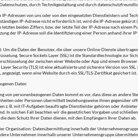
Datenschutzes, durch Technikgestaltung und durch datenschutzfreundlic
n IP-Adressen von uns oder von den eingesetzten Dienstleistern und Tec
ständigen IP-Adresse nicht erforderlich ist, wird die IP-Adresse gekürzt 
 letzten beiden Ziffern, bzw. der letzte Teil der IP-Adresse nach einem P
rzung der IP-Adresse soll die Identifizierung einer Person anhand ihrer I
): Um die Daten der Benutzer, die über unsere Online-Dienste übertragen
sselung. Secure Sockets Layer (SSL) ist die Standardtechnologie zur Sic
rschlüsselung der zwischen einer Website oder App und einem Browser 
ayer Security (TLS) ist eine aktualisierte und sicherere Version von SSL
angezeigt, wenn eine Website durch ein SSL/TLS-Zertifikat gesichert ist.
zogenen Daten
g von personenbezogenen Daten kommt es vor, dass diese an andere Ste
inheiten oder Personen übermittelt beziehungsweise ihnen gegenüber of
 z. B. mit IT-Aufgaben beauftragte Dienstleister gehören oder Anbieter 
nd. In solchen Fall beachten wir die gesetzlichen Vorgaben und schließ
 die dem Schutz Ihrer Daten dienen, mit den Empfängern Ihrer Daten ab.
der Organisation: Datenübermittlung innerhalb der Unternehmensgrupp
dere Unternehmen innerhalb unserer Unternehmensgruppe übermitteln o